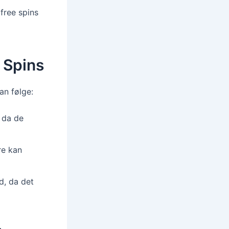
free spins
 Spins
an følge:
 da de
re kan
d, da det