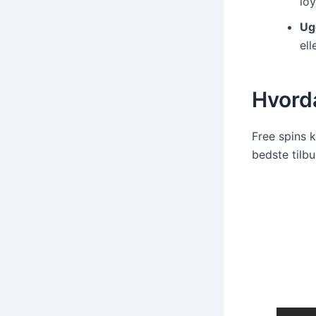
loy
Ug
el
Hvord
Free spins k
bedste tilbu