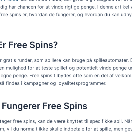
ig har chancen for at vinde rigtige penge. I denne artikel v
 free spins er, hvordan de fungerer, og hvordan du kan udny
r Free Spins?
r gratis runder, som spillere kan bruge på spilleautomater. 
ren mulighed for at teste spillet og potentielt vinde penge u
e egne penge. Free spins tilbydes ofte som en del af velkom
å findes i kampagner og loyalitetsprogrammer.
 Fungerer Free Spins
ger free spins, kan de være knyttet til specifikke spil. Nå
m, vil du normalt ikke skulle indbetale for at spille, men ge