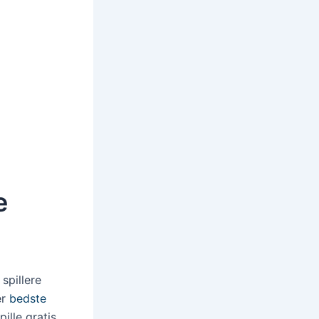
e
spillere
er
bedste
ille gratis,