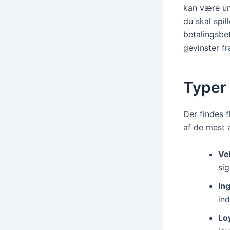
kan være un
du skal spil
betalingsbe
gevinster fr
Typer 
Der findes f
af de mest 
Ve
sig
In
ind
Loy