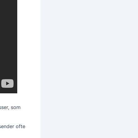
sser, som
sender ofte