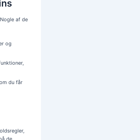
ins
 Nogle af de
er og
unktioner,
, om du får
oldsregler,
på de