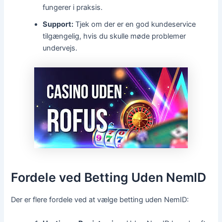
fungerer i praksis.
Support:
Tjek om der er en god kundeservice
tilgængelig, hvis du skulle møde problemer
undervejs.
Fordele ved Betting Uden NemID
Der er flere fordele ved at vælge betting uden NemID: