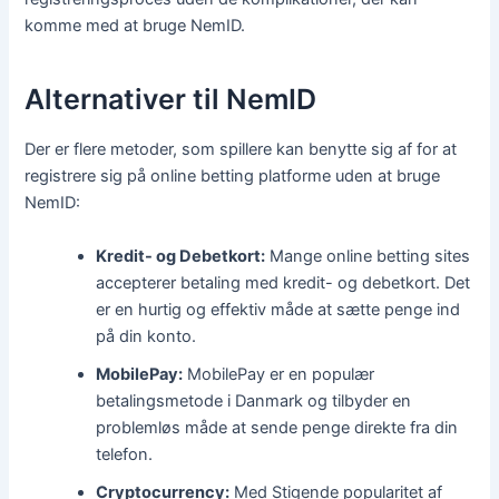
komme med at bruge NemID.
Alternativer til NemID
Der er flere metoder, som spillere kan benytte sig af for at
registrere sig på online betting platforme uden at bruge
NemID:
Kredit- og Debetkort:
Mange online betting sites
accepterer betaling med kredit- og debetkort. Det
er en hurtig og effektiv måde at sætte penge ind
på din konto.
MobilePay:
MobilePay er en populær
betalingsmetode i Danmark og tilbyder en
problemløs måde at sende penge direkte fra din
telefon.
Cryptocurrency:
Med Stigende popularitet af