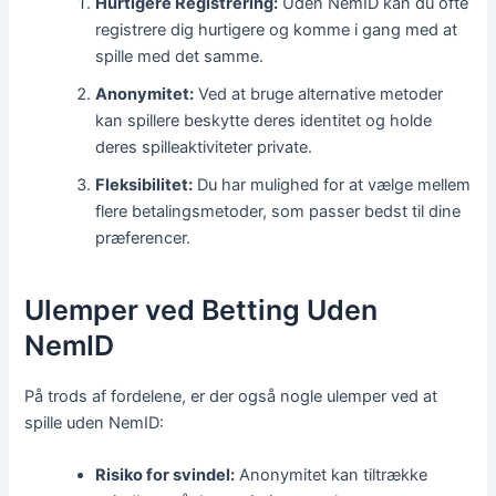
Hurtigere Registrering:
Uden NemID kan du ofte
registrere dig hurtigere og komme i gang med at
spille med det samme.
Anonymitet:
Ved at bruge alternative metoder
kan spillere beskytte deres identitet og holde
deres spilleaktiviteter private.
Fleksibilitet:
Du har mulighed for at vælge mellem
flere betalingsmetoder, som passer bedst til dine
præferencer.
Ulemper ved Betting Uden
NemID
På trods af fordelene, er der også nogle ulemper ved at
spille uden NemID:
Risiko for svindel:
Anonymitet kan tiltrække