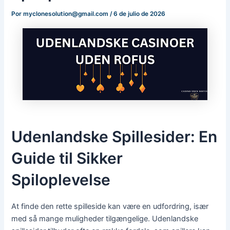
Por
myclonesolution@gmail.com
/
6 de julio de 2026
Udenlandske Spillesider: En
Guide til Sikker
Spiloplevelse
At finde den rette spilleside kan være en udfordring, især
med så mange muligheder tilgængelige. Udenlandske