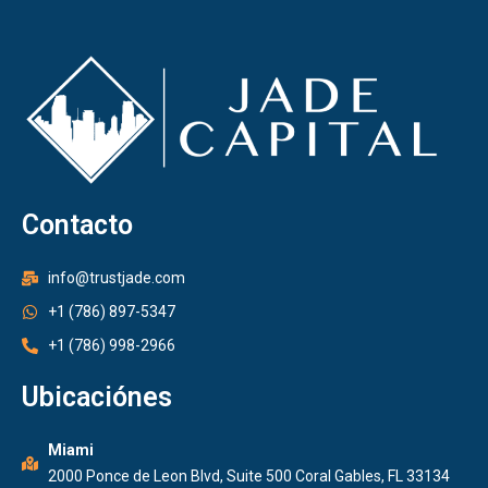
Contacto
info@trustjade.com
+1 (786) 897-5347
+1 (786) 998-2966
Ubicaciónes
Miami
2000 Ponce de Leon Blvd, Suite 500 Coral Gables, FL 33134