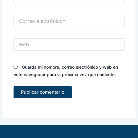
Correo
electrónico*
Web
Guarda mi nombre, correo electrónico y web en
este navegador para la próxima vez que comente.