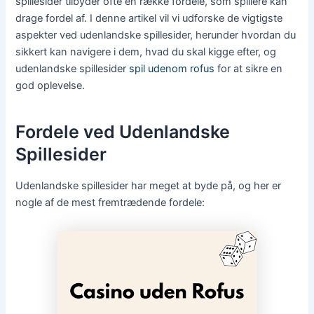
spillesider tilbyder ofte en række fordele, som spillere kan
drage fordel af. I denne artikel vil vi udforske de vigtigste
aspekter ved udenlandske spillesider, herunder hvordan du
sikkert kan navigere i dem, hvad du skal kigge efter, og
udenlandske spillesider
spil udenom rofus
for at sikre en
god oplevelse.
Fordele ved Udenlandske
Spillesider
Udenlandske spillesider har meget at byde på, og her er
nogle af de mest fremtrædende fordele: