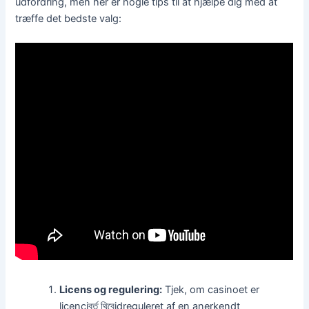
udfordring, men her er nogle tips til at hjælpe dig med at
træffe det bedste valg:
Licens og regulering:
Tjek, om casinoet er
licenciবর্ত থিবেidreguleret af en anerkendt