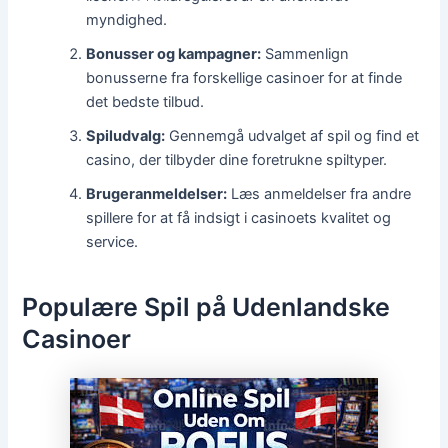
myndighed.
Bonusser og kampagner:
Sammenlign
bonusserne fra forskellige casinoer for at finde
det bedste tilbud.
Spiludvalg:
Gennemgå udvalget af spil og find et
casino, der tilbyder dine foretrukne spiltyper.
Brugeranmeldelser:
Læs anmeldelser fra andre
spillere for at få indsigt i casinoets kvalitet og
service.
Populære Spil på Udenlandske
Casinoer