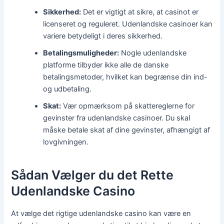
Sikkerhed:
Det er vigtigt at sikre, at casinot er
licenseret og reguleret. Udenlandske casinoer kan
variere betydeligt i deres sikkerhed.
Betalingsmuligheder:
Nogle udenlandske
platforme tilbyder ikke alle de danske
betalingsmetoder, hvilket kan begrænse din ind-
og udbetaling.
Skat:
Vær opmærksom på skattereglerne for
gevinster fra udenlandske casinoer. Du skal
måske betale skat af dine gevinster, afhængigt af
lovgivningen.
Sådan Vælger du det Rette
Udenlandske Casino
At vælge det rigtige udenlandske casino kan være en