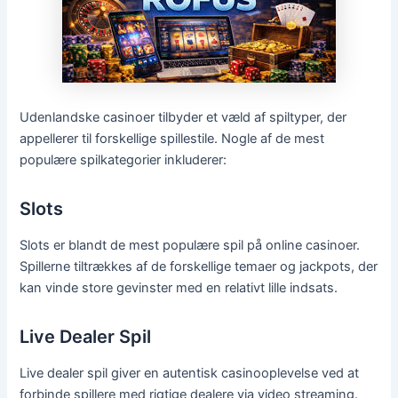
Udenlandske casinoer tilbyder et væld af spiltyper, der
appellerer til forskellige spillestile. Nogle af de mest
populære spilkategorier inkluderer:
Slots
Slots er blandt de mest populære spil på online casinoer.
Spillerne tiltrækkes af de forskellige temaer og jackpots, der
kan vinde store gevinster med en relativt lille indsats.
Live Dealer Spil
Live dealer spil giver en autentisk casinooplevelse ved at
forbinde spillere med rigtige dealere via video streaming.