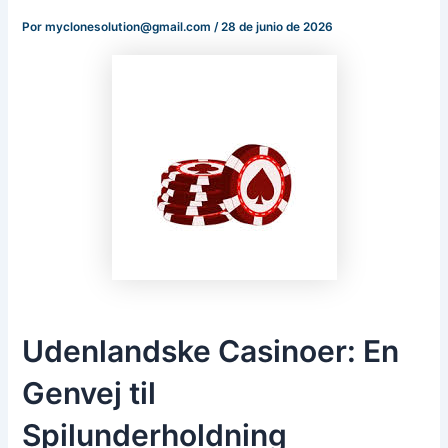
Por
myclonesolution@gmail.com
/
28 de junio de 2026
Udenlandske Casinoer: En
Genvej til
Spilunderholdning