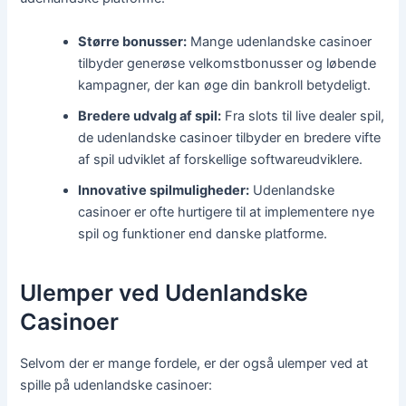
Større bonusser:
Mange udenlandske casinoer
tilbyder generøse velkomstbonusser og løbende
kampagner, der kan øge din bankroll betydeligt.
Bredere udvalg af spil:
Fra slots til live dealer spil,
de udenlandske casinoer tilbyder en bredere vifte
af spil udviklet af forskellige softwareudviklere.
Innovative spilmuligheder:
Udenlandske
casinoer er ofte hurtigere til at implementere nye
spil og funktioner end danske platforme.
Ulemper ved Udenlandske
Casinoer
Selvom der er mange fordele, er der også ulemper ved at
spille på udenlandske casinoer: