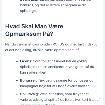
bankroll, og det er lettere at begrænse dit
spilbudget.
Hvad Skal Man Være
Opmærksom På?
Når du vælger et casino uden ROFUS og med lavt indskud,
er der nogle ting, du skal være opmærksom på:
Licens:
Sørg for, at casinoet har en gyldig
spillelicens fra en anerkendt myndighed, så du
kan spille sikkert.
Bonusser:
Tjek betingelserne for bonusser og
kampagner nøje for at undgå overraskelser.
Spiludvalg:
Vælg et casino, som tilbyder et
varieret udvalg af spil, så du ikke bliver kørt træt af