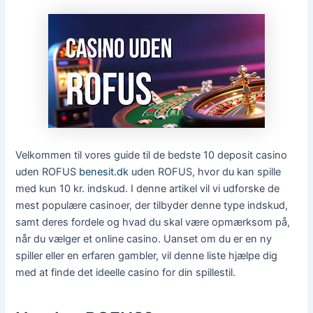
Velkommen til vores guide til de bedste 10 deposit casino
uden ROFUS
benesit.dk
uden ROFUS, hvor du kan spille
med kun 10 kr. indskud. I denne artikel vil vi udforske de
mest populære casinoer, der tilbyder denne type indskud,
samt deres fordele og hvad du skal være opmærksom på,
når du vælger et online casino. Uanset om du er en ny
spiller eller en erfaren gambler, vil denne liste hjælpe dig
med at finde det ideelle casino for din spillestil.