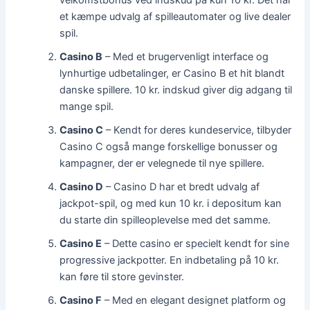
et kæmpe udvalg af spilleautomater og live dealer
spil.
Casino B
– Med et brugervenligt interface og
lynhurtige udbetalinger, er Casino B et hit blandt
danske spillere. 10 kr. indskud giver dig adgang til
mange spil.
Casino C
– Kendt for deres kundeservice, tilbyder
Casino C også mange forskellige bonusser og
kampagner, der er velegnede til nye spillere.
Casino D
– Casino D har et bredt udvalg af
jackpot-spil, og med kun 10 kr. i depositum kan
du starte din spilleoplevelse med det samme.
Casino E
– Dette casino er specielt kendt for sine
progressive jackpotter. En indbetaling på 10 kr.
kan føre til store gevinster.
Casino F
– Med en elegant designet platform og