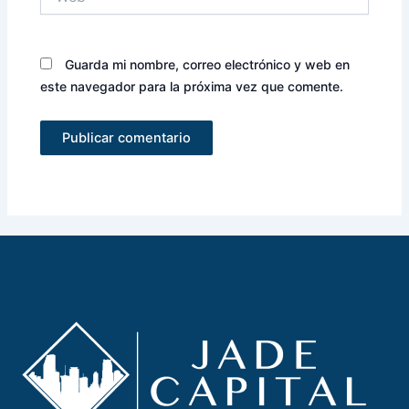
Guarda mi nombre, correo electrónico y web en
este navegador para la próxima vez que comente.