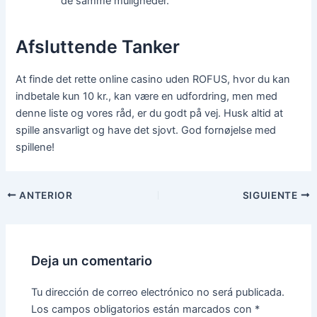
de samme muligheder.
Afsluttende Tanker
At finde det rette online casino uden ROFUS, hvor du kan
indbetale kun 10 kr., kan være en udfordring, men med
denne liste og vores råd, er du godt på vej. Husk altid at
spille ansvarligt og have det sjovt. God fornøjelse med
spillene!
ANTERIOR
SIGUIENTE
Deja un comentario
Tu dirección de correo electrónico no será publicada.
Los campos obligatorios están marcados con
*