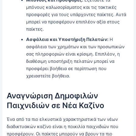
μπόνους καλωσορίσματος και τις τακτικές
προσφορές για τους υπάρχοντες παίκτες. Αυτά
μπορεί να προσφέρουν επιπλέον αξία στους
παίκτες.
Ασφάλεια και Υποστήριξη Πελατών:
Η
ασφάλεια των χρημάτων και των προσωπικών
σας πληροφοριών είναι κρίσιμη. Επιπλέον, η
διαθέσιμη υποστήριξη πελατών μπορεί να
προσφέρει βοήθεια σε περίπτωση που
χρειαστείτε βοήθεια.
Αναγνώριση Δημοφιλών
Παιχνιδιών σε Νέα Καζίνο
Ένα από τα πιο ελκυστικά χαρακτηριστικά των νέων
διαδικτυακών καζίνο είναι η ποικιλία παιχνιδιών που
προσφέρουν. Οι παίκτες μπορούν να βρουν τα πιο