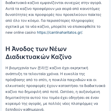
διαδικτυακά καζίνο εμφανίζονται συνεχώς στην αγορά.
Αυτά τα καζίνο προσφέρουν μια σειρά από καινοτόμες
δυνατότητες και προσφορές που προσελκύουν παίκτες
από όλο τον κόσμο. Για περισσότερες πληροφορίες
σχετικά με τα νέα καζίνο, μπορείτε να επισκεφθείτε το
new online casino
https://cantinaharitatos.gr/
.
Η Άνοδος των Νέων
Διαδικτυακών Καζίνο
Η βιομηχανία των 온라인 καζίνο έχει εκρηκτική
ανάπτυξη τα τελευταία χρόνια. Η ευκολία της
πρόσβασης από το σπίτι, η ποικιλία παιχνιδιών και οι
ελκυστικές προσφορές έχουν καταστήσει τα διαδικτυακά
καζίνο πιο δημοφιλή από ποτέ. Ωστόσο, η αυξανόμενη
δημοτικότητα αυτού του τομέα έχει οδηγήσει σε έναν
κορεσμό της αγοράς, με πολλές νέες πλατφόρμες να
ξεπηδούν καθημερινά.