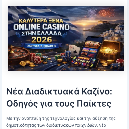
Νέα Διαδικτυακά Καζίνο:
Οδηγός για τους Παίκτες
Με την ανάπτυξη της τεχνολογίας και την αύξηση της
δημοτικότητας των διαδικτυακών παιχνιδιών, νέα