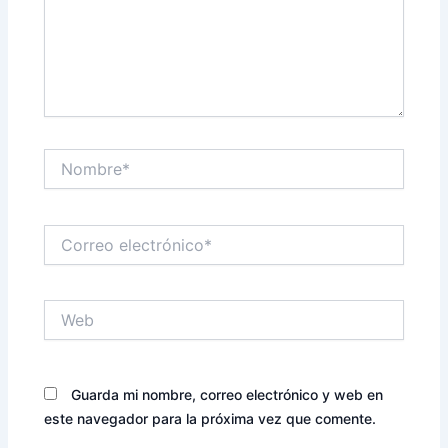
Nombre*
Correo
electrónico*
Web
Guarda mi nombre, correo electrónico y web en
este navegador para la próxima vez que comente.