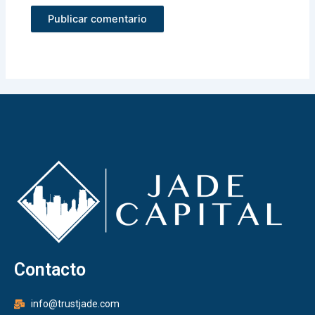
Contacto
info@trustjade.com