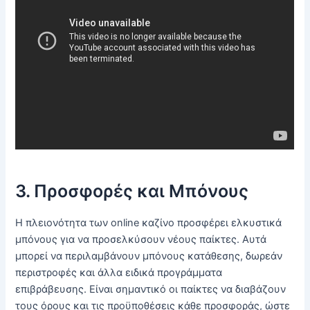
3. Προσφορές και Μπόνους
Η πλειονότητα των online καζίνο προσφέρει ελκυστικά
μπόνους για να προσελκύσουν νέους παίκτες. Αυτά
μπορεί να περιλαμβάνουν μπόνους κατάθεσης, δωρεάν
περιστροφές και άλλα ειδικά προγράμματα
επιβράβευσης. Είναι σημαντικό οι παίκτες να διαβάζουν
τους όρους και τις προϋποθέσεις κάθε προσφοράς, ώστε