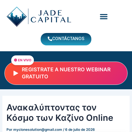
Ir
Navegación
al
de
contenido
entradas
CONTÁCTANOS
REGISTRATE A NUESTRO WEBINAR
GRATUITO
Ανακαλύπτοντας τον
Κόσμο των Καζίνο Online
Por
myclonesolution@gmail.com
/
6 de julio de 2026