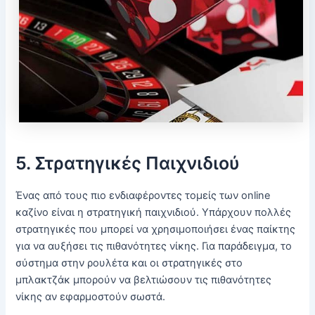
5. Στρατηγικές Παιχνιδιού
Ένας από τους πιο ενδιαφέροντες τομείς των online
καζίνο είναι η στρατηγική παιχνιδιού. Υπάρχουν πολλές
στρατηγικές που μπορεί να χρησιμοποιήσει ένας παίκτης
για να αυξήσει τις πιθανότητες νίκης. Για παράδειγμα, το
σύστημα στην ρουλέτα και οι στρατηγικές στο
μπλακτζάκ μπορούν να βελτιώσουν τις πιθανότητες
νίκης αν εφαρμοστούν σωστά.