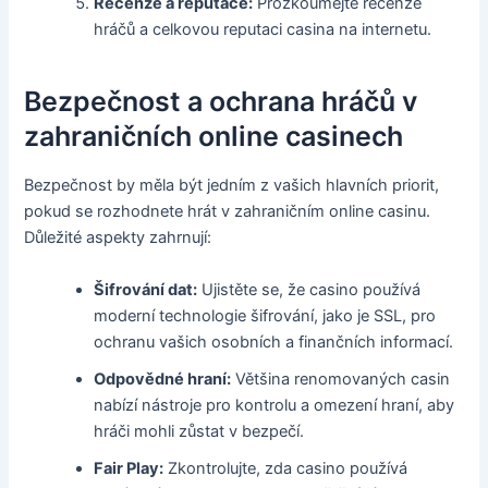
Recenze a reputace:
Prozkoumejte recenze
hráčů a celkovou reputaci casina na internetu.
Bezpečnost a ochrana hráčů v
zahraničních online casinech
Bezpečnost by měla být jedním z vašich hlavních priorit,
pokud se rozhodnete hrát v zahraničním online casinu.
Důležité aspekty zahrnují:
Šifrování dat:
Ujistěte se, že casino používá
moderní technologie šifrování, jako je SSL, pro
ochranu vašich osobních a finančních informací.
Odpovědné hraní:
Většina renomovaných casin
nabízí nástroje pro kontrolu a omezení hraní, aby
hráči mohli zůstat v bezpečí.
Fair Play:
Zkontrolujte, zda casino používá