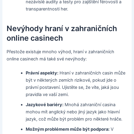
nezávislé audity a testy pro zajištění férovosti a
transparentnosti her.
Nevýhody hraní v zahraničních
online casinech
Přestože existuje mnoho výhod, hraní v zahraničních
online casinech má také své nevýhody:
Právní aspekty:
Hraní v zahraničních casin může
být v některých zemích rizikové, pokud jde o
právní postavení. Ujistěte se, že víte, jaká jsou
pravidla ve vaší zemi.
Jazykové bariéry:
Mnohá zahraniční casina
mohou mít anglický nebo jiný jazyk jako hlavní
jazyk, což může být problém pro některé hráče.
Možným problémem může být podpora:
V