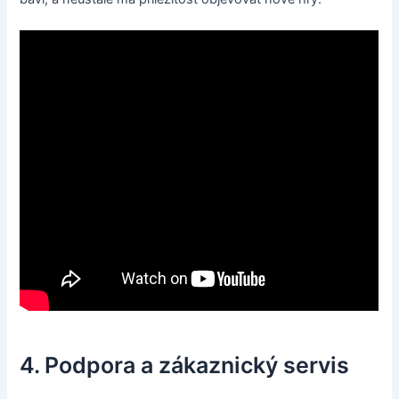
4. Podpora a zákaznický servis