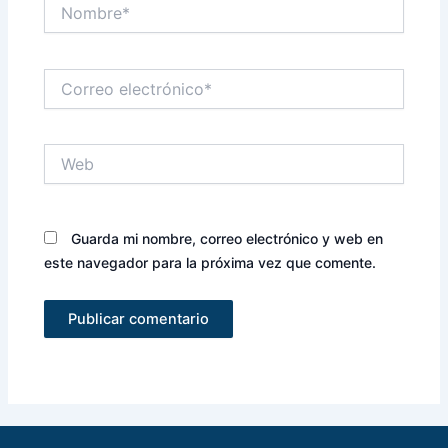
Nombre*
Correo
electrónico*
Web
Guarda mi nombre, correo electrónico y web en
este navegador para la próxima vez que comente.