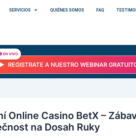
SERVICIOS
QUIÉNES SOMOS
FAQ
TESTIMO
REGISTRATE A NUESTRO WEBINAR GRATUIT
ní Online Casino BetX – Zábav
čnost na Dosah Ruky