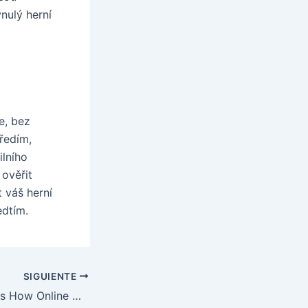
ynulý herní
e, bez
ředím,
ilního
 ověřit
 váš herní
edtím.
SIGUIENTE
Unlocking Success How Online Casino Cipher Wins Can Transform Your Gaming Experience