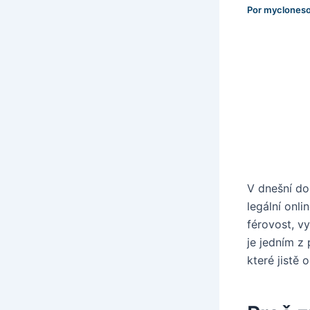
Por
mycloneso
V dnešní do
legální onli
férovost, vy
je jedním z
které jistě o