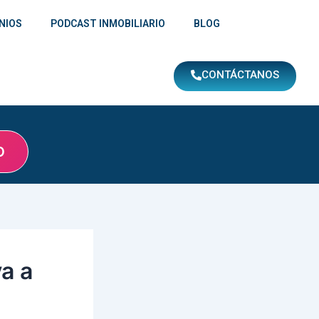
NIOS
PODCAST INMOBILIARIO
BLOG
CONTÁCTANOS
O
a a