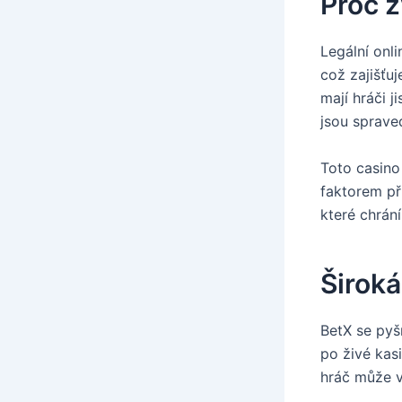
Proč z
Legální onli
což zajišťuj
mají hráči j
jsou spraved
Toto casino
faktorem př
které chrání
Široká
BetX se pyš
po živé kas
hráč může v