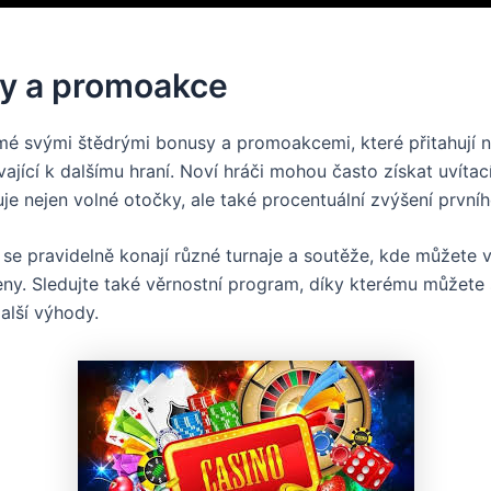
y a promoakce
mé svými štědrými bonusy a promoakcemi, které přitahují 
vající k dalšímu hraní. Noví hráči mohou často získat uvítac
uje nejen volné otočky, ale také procentuální zvýšení prvníh
se pravidelně konají různé turnaje a soutěže, kde můžete 
ceny. Sledujte také věrnostní program, díky kterému můžete
alší výhody.