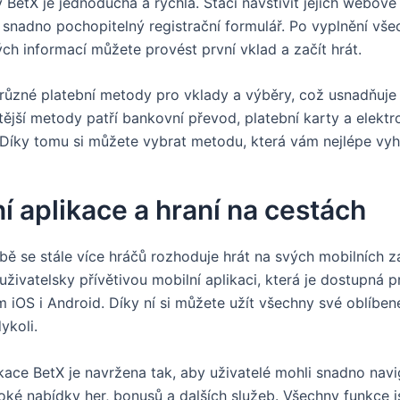
 BetX je jednoduchá a rychlá. Stačí navštívit jejich webové
 snadno pochopitelný registrační formulář. Po vyplnění vše
h informací můžete provést první vklad a začít hrát.
 různé platební metody pro vklady a výběry, což usnadňuje
tější metody patří bankovní převod, platební karty a elektr
Díky tomu si můžete vybrat metodu, která vám nejlépe vyh
í aplikace a hraní na cestách
bě se stále více hráčů rozhoduje hrát na svých mobilních za
uživatelsky přívětivou mobilní aplikaci, která je dostupná p
 iOS i Android. Díky ní si můžete užít všechny své oblíben
ykoli.
kace BetX je navržena tak, aby uživatelé mohli snadno navig
iroké nabídky her, bonusů a dalších služeb. Všechny funkce 