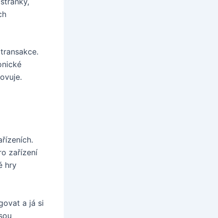
 stránky,
ch
 transakce.
onické
ovuje.
řízeních.
ro zařízení
é hry
ovat a já si
jsou