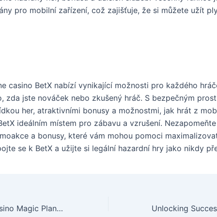
ny pro mobilní zařízení, což zajišťuje, že si můžete užít pl
ine casino BetX nabízí vynikající možnosti pro každého hráč
o, zda jste nováček nebo zkušený hráč. S bezpečným prost
ídkou her, atraktivními bonusy a možnostmi, jak hrát z mob
e BetX ideálním místem pro zábavu a vzrušení. Nezapomeňte
omoakce a bonusy, které vám mohou pomoci maximalizovat
pojte se k BetX a užijte si legální hazardní hry jako nikdy př
Legální online casino Magic Planet Vaše bezpečné herní místo