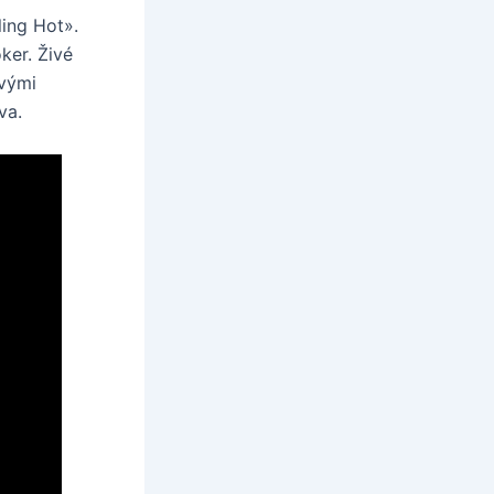
ling Hot».
oker. Živé
ovými
va.