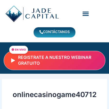
Ir
al
contenido
CONTÁCTANOS
REGISTRATE A NUESTRO WEBINAR
GRATUITO
onlinecasinogame40712