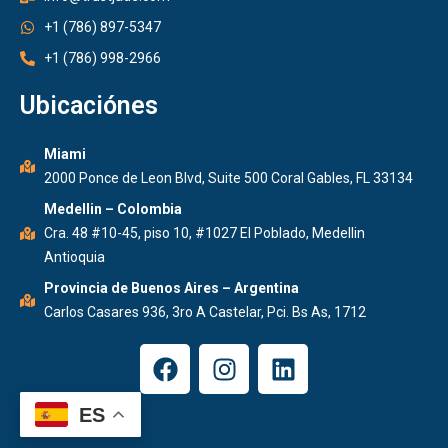
+1 (786) 897-5347
+1 (786) 998-2966
Ubicaciónes
Miami
2000 Ponce de Leon Blvd, Suite 500 Coral Gables, FL 33134
Medellin – Colombia
Cra. 48 #10-45, piso 10, #1027 El Poblado, Medellin
Antioquia
Provincia de Buenos Aires – Argentina
Carlos Casares 936, 3ro A Castelar, Pci. Bs As, 1712
F
I
L
a
n
i
c
s
n
ES
e
t
k