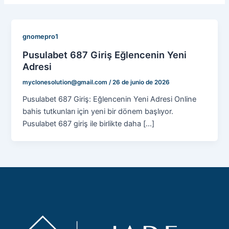
gnomepro1
Pusulabet 687 Giriş Eğlencenin Yeni
Adresi
myclonesolution@gmail.com
/
26 de junio de 2026
Pusulabet 687 Giriş: Eğlencenin Yeni Adresi Online
bahis tutkunları için yeni bir dönem başlıyor.
Pusulabet 687 giriş ile birlikte daha […]