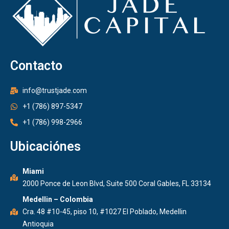
Contacto
info@trustjade.com
+1 (786) 897-5347
+1 (786) 998-2966
Ubicaciónes
Miami
2000 Ponce de Leon Blvd, Suite 500 Coral Gables, FL 33134
Medellin – Colombia
Cra. 48 #10-45, piso 10, #1027 El Poblado, Medellin
Antioquia