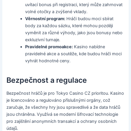
uvítací bonus při registraci, který může zahrnovat
volné otočky a zvýšené vklady.
Věrnostní program:
Hráči budou moci sbírat
body za každou sázku, které mohou později
vyměnit za různé výhody, jako jsou bonusy nebo
exkluzivní turnaje.
Pravidelné promoakce:
Kasino nabídne
pravidelné akce a soutěže, kde budou hráči moci
vyhrát hodnotné ceny.
Bezpečnost a regulace
Bezpečnost hráčů je pro Tokyo Casino CZ prioritou. Kasino
je licencováno a regulováno příslušnými orgány, což
zaručuje, že všechny hry jsou spravedlivé a že data hráčů
jsou chráněna. Využívá se moderní šifrovací technologie
pro zajištění anonymních transakcí a ochrany osobních
údajů.