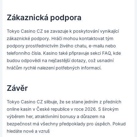
Zákaznická podpora
Tokyo Casino CZ se zavazuje k poskytování vynikající
zákaznické podpory. Hráči mohou kontaktovat tým
podpory prostřednictvím živého chatu, e-mailu nebo
telefonního čísla. Kasino také připravuje sekci FAQ, kde
budou odpovědi na nejčastější dotazy, což usnadní
hráčům rychlé nalezení potřebných informací.
Závěr
Tokyo Casino CZ slibuje, že se stane jedním z předních
online kasin v České republice v roce 2026. S širokým
výběrem her, atraktivními bonusy a důrazem na
bezpečnost má všechny předpoklady pro úspěch. Pokud
hledáte nové a vzruš