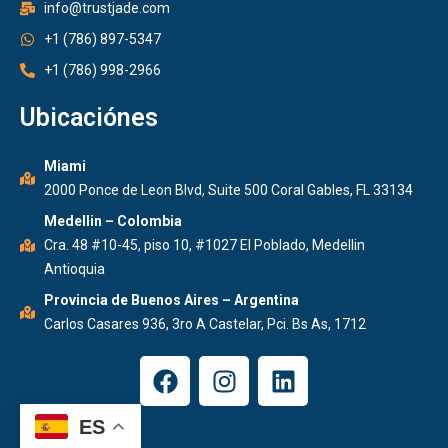
info@trustjade.com
+1 (786) 897-5347
+1 (786) 998-2966
Ubicaciónes
Miami
2000 Ponce de Leon Blvd, Suite 500 Coral Gables, FL 33134
Medellin – Colombia
Cra. 48 #10-45, piso 10, #1027 El Poblado, Medellin
Antioquia
Provincia de Buenos Aires – Argentina
Carlos Casares 936, 3ro A Castelar, Pci. Bs As, 1712
F
I
L
a
n
i
c
s
n
ES
e
t
k