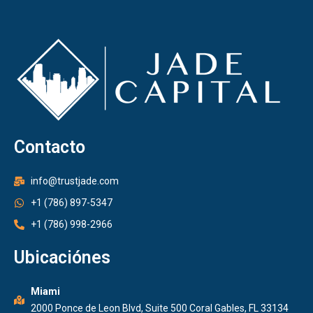
Contacto
info@trustjade.com
+1 (786) 897-5347
+1 (786) 998-2966
Ubicaciónes
Miami
2000 Ponce de Leon Blvd, Suite 500 Coral Gables, FL 33134