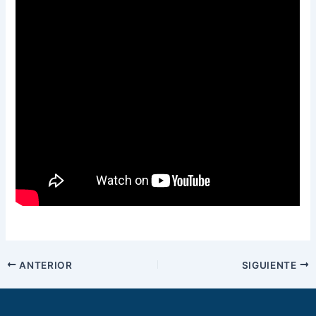
ANTERIOR
SIGUIENTE