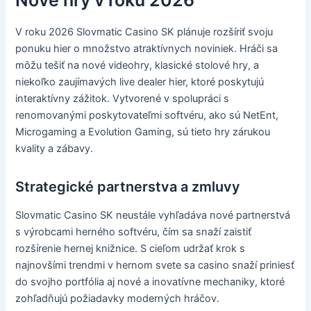
Nové hry v roku 2026
V roku 2026 Slovmatic Casino SK plánuje rozšíriť svoju
ponuku hier o množstvo atraktívnych noviniek. Hráči sa
môžu tešiť na nové videohry, klasické stolové hry, a
niekoľko zaujímavých live dealer hier, ktoré poskytujú
interaktívny zážitok. Vytvorené v spolupráci s
renomovanými poskytovateľmi softvéru, ako sú NetEnt,
Microgaming a Evolution Gaming, sú tieto hry zárukou
kvality a zábavy.
Strategické partnerstva a zmluvy
Slovmatic Casino SK neustále vyhľadáva nové partnerstvá
s výrobcami herného softvéru, čím sa snaží zaistiť
rozšírenie hernej knižnice. S cieľom udržať krok s
najnovšími trendmi v hernom svete sa casino snaží priniesť
do svojho portfólia aj nové a inovatívne mechaniky, ktoré
zohľadňujú požiadavky moderných hráčov.