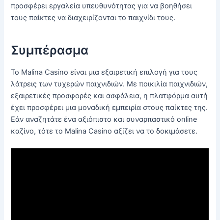
προσφέρει εργαλεία υπευθυνότητας για να βοηθήσει
τους παίκτες να διαχειρίζονται το παιχνίδι τους.
Συμπέρασμα
Το Malina Casino είναι μια εξαιρετική επιλογή για τους
λάτρεις των τυχερών παιχνιδιών. Με ποικιλία παιχνιδιών,
εξαιρετικές προσφορές και ασφάλεια, η πλατφόρμα αυτή
έχει προσφέρει μια μοναδική εμπειρία στους παίκτες της.
Εάν αναζητάτε ένα αξιόπιστο και συναρπαστικό online
καζίνο, τότε το Malina Casino αξίζει να το δοκιμάσετε.