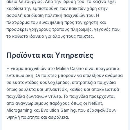
άδεια λειτουργίας. Από την ίδρυσή του, το καζίνο έχει
κερδίσει την εμπιστοσύνη των παικτών χάρη στην
ασφαλή και δίκαιη πολιτική παιχνιδιών του. Η
πλατφόρμα του είναι φιλική προς τον χρήστη και
προσφέρει γρήγορους τρόπους πληρωμής, γεγονός που
το καθιστά ιδανικό για όλους τους παίκτες.
Προϊόντα και Υπηρεσίες
Η γκάμα παιχνιδιών στο Malina Casino είναι πραγματικά
εντυπωσιακή. Οι παίκτες μπορούν να επιλέξουν ανάμεσα
σε εκατοντάδες κουλοχέρηδες, επιτραπέζια παιχνίδια
όπως ρουλέτα και μπλακτζάκ, καθώς και αποκλειστικά
παιχνίδια ζωντανών ντίλερ. Τα παιχνίδια προέρχονται
από αναγνωρίσιμους παρόχους όπως οι NetEnt,
Microgaming και Evolution Gaming, που εξασφαλίζουν
υψηλή ποιότητα και ασφάλεια.