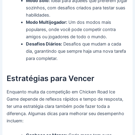
Modo Solo:
Ideal para aqueles que preferem jogar
sozinhos, com desafios criados para testar suas
habilidades.
Modo Multijogador:
Um dos modos mais
populares, onde você pode competir contra
amigos ou jogadores de todo o mundo.
Desafios Diários:
Desafios que mudam a cada
dia, garantindo que sempre haja uma nova tarefa
para completar.
Estratégias para Vencer
Enquanto muita da competição em Chicken Road Ice
Game depende de reflexos rápidos e tempo de resposta,
ter uma estratégia clara também pode fazer toda a
diferença. Algumas dicas para melhorar seu desempenho
incluem: