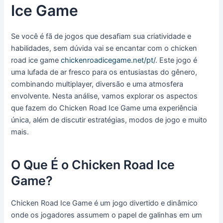
Ice Game
Se você é fã de jogos que desafiam sua criatividade e
habilidades, sem dúvida vai se encantar com o chicken
road ice game
chickenroadicegame.net/pt/
. Este jogo é
uma lufada de ar fresco para os entusiastas do gênero,
combinando multiplayer, diversão e uma atmosfera
envolvente. Nesta análise, vamos explorar os aspectos
que fazem do Chicken Road Ice Game uma experiência
única, além de discutir estratégias, modos de jogo e muito
mais.
O Que É o Chicken Road Ice
Game?
Chicken Road Ice Game é um jogo divertido e dinâmico
onde os jogadores assumem o papel de galinhas em um