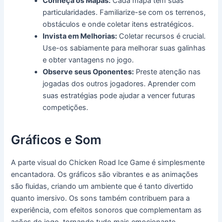
Conheça os Mapas:
Cada mapa tem suas
particularidades. Familiarize-se com os terrenos,
obstáculos e onde coletar itens estratégicos.
Invista em Melhorias:
Coletar recursos é crucial.
Use-os sabiamente para melhorar suas galinhas
e obter vantagens no jogo.
Observe seus Oponentes:
Preste atenção nas
jogadas dos outros jogadores. Aprender com
suas estratégias pode ajudar a vencer futuras
competições.
Gráficos e Som
A parte visual do Chicken Road Ice Game é simplesmente
encantadora. Os gráficos são vibrantes e as animações
são fluidas, criando um ambiente que é tanto divertido
quanto imersivo. Os sons também contribuem para a
experiência, com efeitos sonoros que complementam as
ações do jogo, tornando tudo mais emocionante.