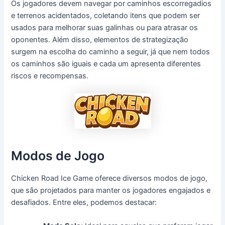
Os jogadores devem navegar por caminhos escorregadios
e terrenos acidentados, coletando itens que podem ser
usados para melhorar suas galinhas ou para atrasar os
oponentes. Além disso, elementos de strategização
surgem na escolha do caminho a seguir, já que nem todos
os caminhos são iguais e cada um apresenta diferentes
riscos e recompensas.
Modos de Jogo
Chicken Road Ice Game oferece diversos modos de jogo,
que são projetados para manter os jogadores engajados e
desafiados. Entre eles, podemos destacar: