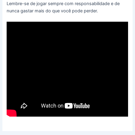
Lembre-se de jogar sempre com responsabilidade e de
nunca gastar mais do que você pode perder.