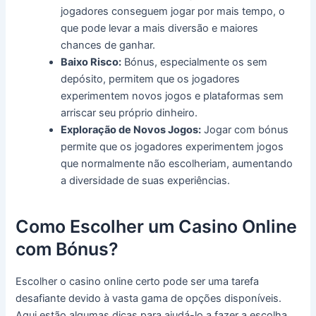
jogadores conseguem jogar por mais tempo, o
que pode levar a mais diversão e maiores
chances de ganhar.
Baixo Risco:
Bónus, especialmente os sem
depósito, permitem que os jogadores
experimentem novos jogos e plataformas sem
arriscar seu próprio dinheiro.
Exploração de Novos Jogos:
Jogar com bónus
permite que os jogadores experimentem jogos
que normalmente não escolheriam, aumentando
a diversidade de suas experiências.
Como Escolher um Casino Online
com Bónus?
Escolher o casino online certo pode ser uma tarefa
desafiante devido à vasta gama de opções disponíveis.
Aqui estão algumas dicas para ajudá-lo a fazer a escolha