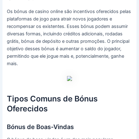
Os bónus de casino online são incentivos oferecidos pelas
plataformas de jogo para atrair novos jogadores e
recompensar os existentes. Esses bónus podem assumir
diversas formas, incluindo créditos adicionais, rodadas
grátis, bónus de depósito e outras promoções. O principal
objetivo desses bónus é aumentar o saldo do jogador,
permitindo que ele jogue mais e, potencialmente, ganhe
mais.
Tipos Comuns de Bónus
Oferecidos
Bónus de Boas-Vindas