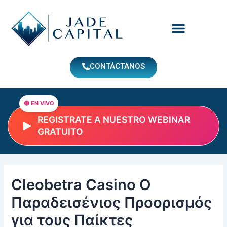
Ir
Navegación
al
de
contenido
entradas
CONTÁCTANOS
REGISTRATE A NUESTRO WEBINAR
GRATUITO
Cleobetra Casino Ο
Παραδεισένιος Προορισμός
για τους Παίκτες