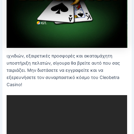
ιχνιδιών, εξαιρετικές προσφορές και ακαταμάχητη
υποστήριξη πελατών, σίγουρα θα βρείτε αυτό που σας
ταιριάζει. Μην διστάσετε να εγγραφείτε και να
εξερευνήσετε τον συναρπαστικό κόσμο του Cleobetra
Casino!