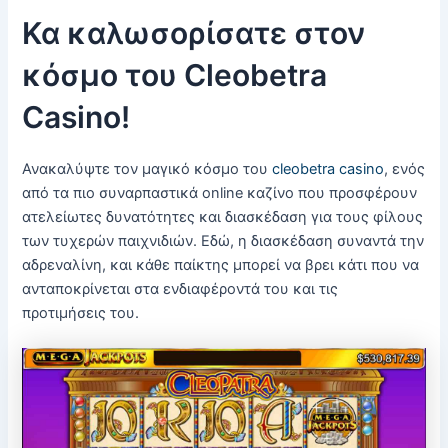
Κα καλωσορίσατε στον
κόσμο του Cleobetra
Casino!
Ανακαλύψτε τον μαγικό κόσμο του
cleobetra casino
, ενός
από τα πιο συναρπαστικά online καζίνο που προσφέρουν
ατελείωτες δυνατότητες και διασκέδαση για τους φίλους
των τυχερών παιχνιδιών. Εδώ, η διασκέδαση συναντά την
αδρεναλίνη, και κάθε παίκτης μπορεί να βρει κάτι που να
ανταποκρίνεται στα ενδιαφέροντά του και τις
προτιμήσεις του.