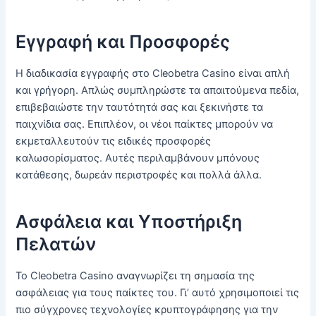
Εγγραφή και Προσφορές
Η διαδικασία εγγραφής στο Cleobetra Casino είναι απλή
και γρήγορη. Απλώς συμπληρώστε τα απαιτούμενα πεδία,
επιβεβαιώστε την ταυτότητά σας και ξεκινήστε τα
παιχνίδια σας. Επιπλέον, οι νέοι παίκτες μπορούν να
εκμεταλλευτούν τις ειδικές προσφορές
καλωσορίσματος. Αυτές περιλαμβάνουν μπόνους
κατάθεσης, δωρεάν περιστροφές και πολλά άλλα.
Ασφάλεια και Υποστήριξη
Πελατών
Το Cleobetra Casino αναγνωρίζει τη σημασία της
ασφάλειας για τους παίκτες του. Γι’ αυτό χρησιμοποιεί τις
πιο σύγχρονες τεχνολογίες κρυπτογράφησης για την