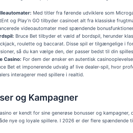
illeautomater:
Med titler fra førende udviklere som Microg
Ent og Play’n GO tilbyder casinoet alt fra klassiske frugtma
ancerede videoautomater med spændende bonusfunktioner
rdspil:
Bruce Bet tilbyder et væld af bordspil, herunder kla
ckjack, roulette og baccarat. Disse spil er tilgængelige i fo
sioner, så du kan vælge den, der passer bedst til din spillest
ve Casino:
For dem der ønsker en autentisk casinooplevelse,
ce Bet et imponerende udvalg af live dealer-spil, hvor prof
lers interagerer med spillere i realtid.
ser og Kampagner
asino er kendt for sine generøse bonusser og kampagner, 
åde nye og loyale spillere. I 2026 er der flere spændende t