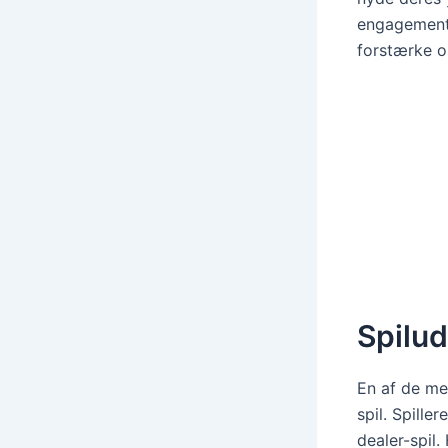
engagement 
forstærke o
Spilu
En af de me
spil. Spille
dealer-spil.