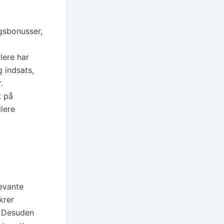
ngsbonusser,
lere har
g indsats,
.
t på
llere
levante
krer
e. Desuden