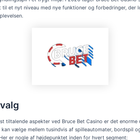
til et nyt niveau med nye funktioner og forbedringer, der l
plevelsen.
dvalg
st tiltalende aspekter ved Bruce Bet Casino er det enorme 
re kan vælge mellem tusindvis af spilleautomater, bordspil og
 Her er nogle af højdepunktet inden for hvert segment: