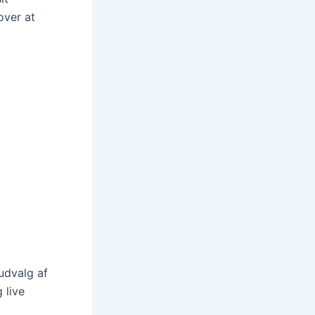
over at
udvalg af
 live