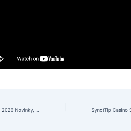
Etipos Casino SK 2026 Novinky, Bonusy a Hry Pre Fanúšikov