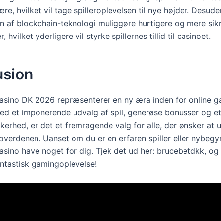
e, hvilket vil tage spilleroplevelsen til nye højder. Desuden
en af blockchain-teknologi muliggøre hurtigere og mere sik
, hvilket yderligere vil styrke spillernes tillid til casinoet.
usion
asino DK 2026 repræsenterer en ny æra inden for online g
d et imponerende udvalg af spil, generøse bonusser og et
kerhed, er det et fremragende valg for alle, der ønsker at 
overdenen. Uanset om du er en erfaren spiller eller nybegyn
asino have noget for dig. Tjek det ud her: brucebetdkk, og
antastisk gamingoplevelse!