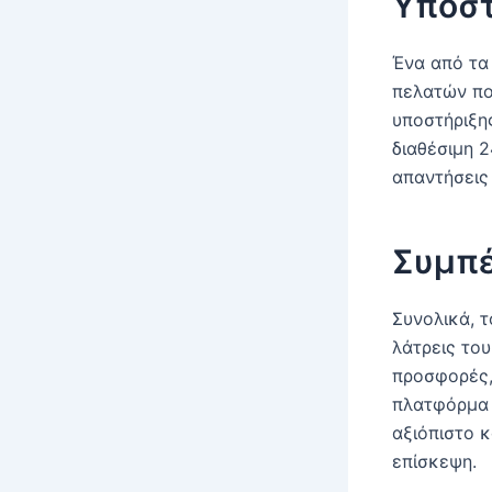
Υποστ
Ένα από τα 
πελατών πο
υποστήριξη
διαθέσιμη 2
απαντήσεις 
Συμπ
Συνολικά, τ
λάτρεις του
προσφορές,
πλατφόρμα 
αξιόπιστο κ
επίσκεψη.