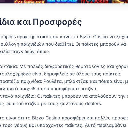
ίδια και Προσφορές
κύρια χαρακτηριστικά που κάνει το Bizzo Casino να ξεχωρ
συλλογή παιχνιδιών που διαθέτει. Οι παίκτες μπορούν να
κιλία παιχνιδιών, όπως:
ουτάκια: Με πολλές διαφορετικές θεματολογίες και χαρακ
 κουλοχέρηδες είναι δημοφιλείς σε όλους τους παίκτες.
ιτραπέζια παιχνίδια: Ρουλέτα, μπλάκτζακ και πόκερ είναι 
 κλασικά παιχνίδια που προσφέρει το καζίνο.
ντανά παιχνίδια: Οι παίκτες μπορούν να απολαύσουν την
ός φυσικού καζίνο με τους ζωντανούς dealers.
ο είναι ότι το Bizzo Casino προσφέρει και πολλές προσφ
α τους νέους και υπάρχοντες παίκτες. Αυτό περιλαμβάνει