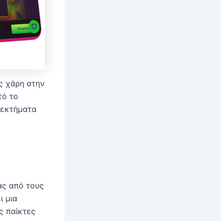
ς χάρη στην
τό το
νεκτήματα
ας από τους
ι μια
ς παίκτες