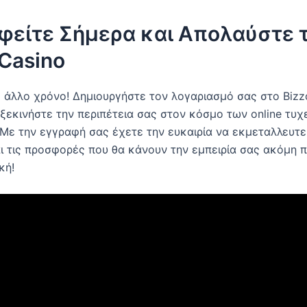
φείτε Σήμερα και Απολαύστε 
 Casino
 άλλο χρόνο! Δημιουργήστε τον λογαριασμό σας στο Bizz
 ξεκινήστε την περιπέτεια σας στον κόσμο των online τυ
 Με την εγγραφή σας έχετε την ευκαιρία να εκμεταλλευτε
ι τις προσφορές που θα κάνουν την εμπειρία σας ακόμη π
κή!