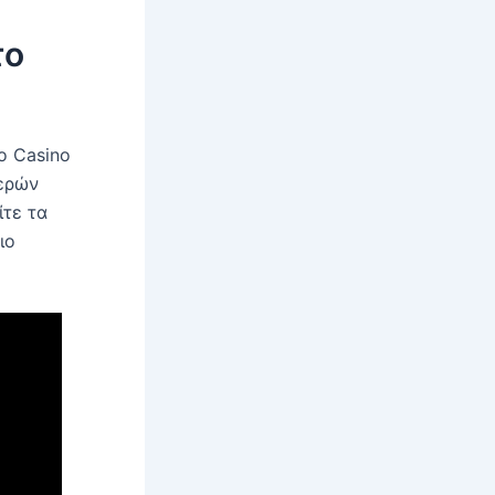
το
o Casino
χερών
ίτε τα
ιο