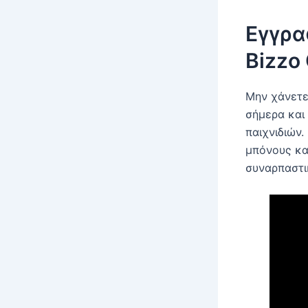
Εγγρα
Bizzo
Μην χάνετε
σήμερα και
παιχνιδιών.
μπόνους κα
συναρπαστι