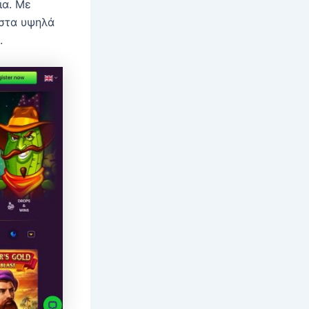
ια. Με
ι στα υψηλά
.