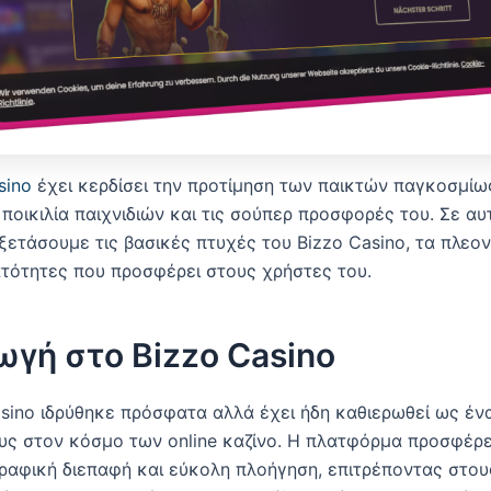
sino
έχει κερδίσει την προτίμηση των παικτών παγκοσμίω
ποικιλία παιχνιδιών και τις σούπερ προσφορές του. Σε αυ
εξετάσουμε τις βασικές πτυχές του Bizzo Casino, τα πλεο
ατότητες που προσφέρει στους χρήστες του.
ωγή στο Bizzo Casino
asino ιδρύθηκε πρόσφατα αλλά έχει ήδη καθιερωθεί ως έν
ς στον κόσμο των online καζίνο. Η πλατφόρμα προσφέρε
ραφική διεπαφή και εύκολη πλοήγηση, επιτρέποντας στου