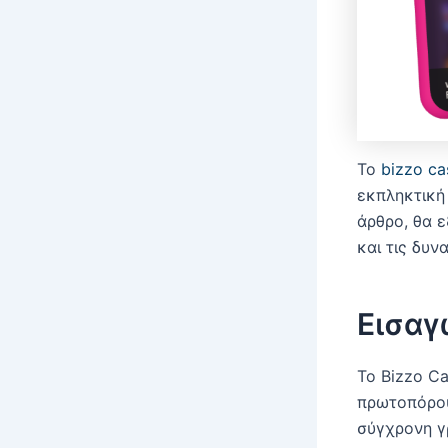
Το
bizzo ca
εκπληκτική 
άρθρο, θα 
και τις δυν
Εισαγ
Το Bizzo C
πρωτοπόρου
σύγχρονη γ