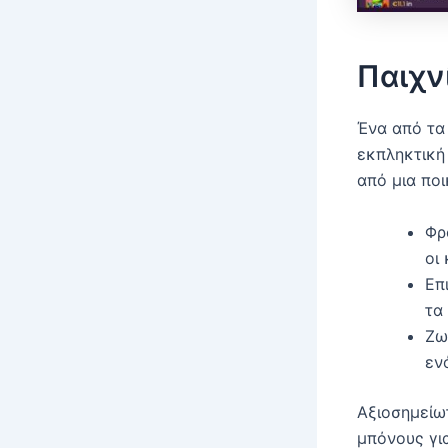
Παιχν
Ένα από τα 
εκπληκτική 
από μια ποι
Φρ
οι
Επ
τα
Ζω
εν
Αξιοσημείωτ
μπόνους γι