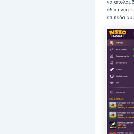
να απολαμβ
άδεια λειτο
επίπεδα ασ